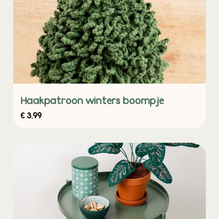
Haakpatroon winters boompje
€
3,99