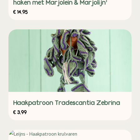
haken met Marjolein & Marjolijn’
€
14,95
Haakpatroon Tradescantia Zebrina
€
3,99