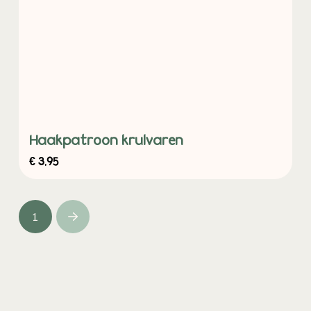
Haakpatroon krulvaren
€
3,95
1
Next