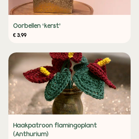
Oorbellen ‘kerst’
€
3,99
Haakpatroon flamingoplant
(Anthurium)