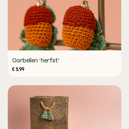
Oorbellen ‘herfst’
€
5,99