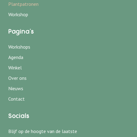
Plantpatronen
Workshop
Pagina's
Workshops
← Terug
← Terug
Agenda
Haakworkshops
Wie zijn wij
Winkel
Babyshower
Onze locatie
Over ons
Personeelsuitje
Nieuws
Privéles haken
Contact
Kinderfeestje
Socials
Blijf op de hoogte van de laatste