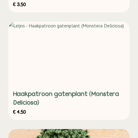
€
3,50
Haakpatroon gatenplant (Monstera
Deliciosa)
€
4,50