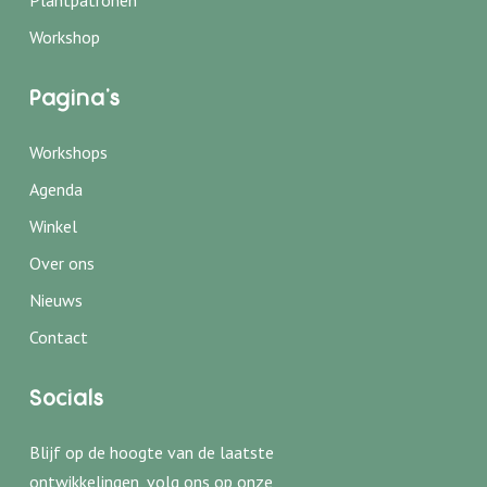
Workshop
Pagina's
Workshops
← Terug
← Terug
Agenda
Haakworkshops
Wie zijn wij
Winkel
Babyshower
Onze locatie
Over ons
Personeelsuitje
Nieuws
Privéles haken
Contact
Kinderfeestje
Socials
Blijf op de hoogte van de laatste
ontwikkelingen, volg ons op onze