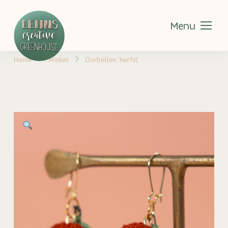
Menu
Home
Winkel
Oorbellen 'herfst'