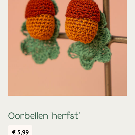
Oorbellen 'herfst'
€
5,99