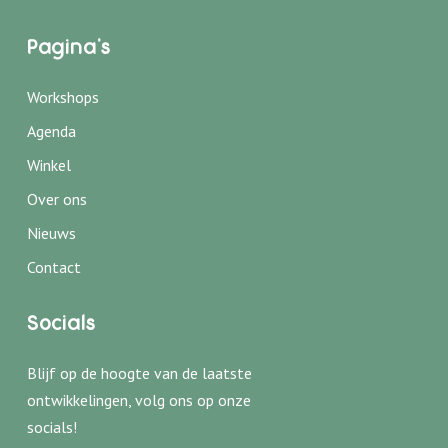
Pagina's
Workshops
← Terug
← Terug
Agenda
Haakworkshops
Wie zijn wij
Winkel
Babyshower
Onze locatie
Over ons
Personeelsuitje
Nieuws
Privéles haken
Contact
Kinderfeestje
Socials
Blijf op de hoogte van de laatste
ontwikkelingen, volg ons op onze
socials!