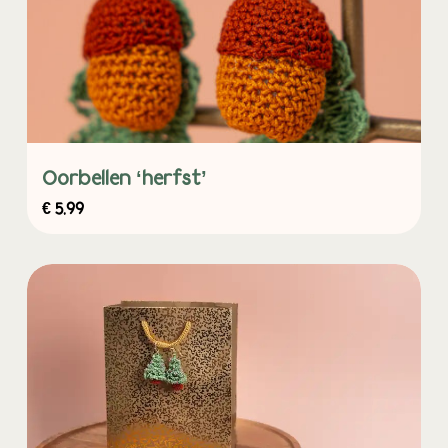
Oorbellen ‘herfst’
€
5,99