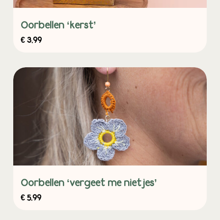
Oorbellen ‘kerst’
€
3,99
Oorbellen ‘vergeet me nietjes’
€
5,99