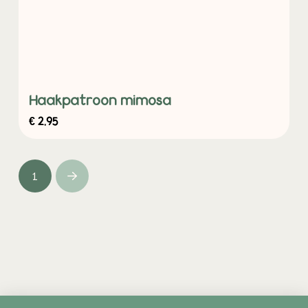
Haakpatroon mimosa
€
2,95
1
Next