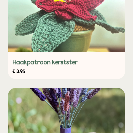
Haakpatroon kerstster
€
3,95