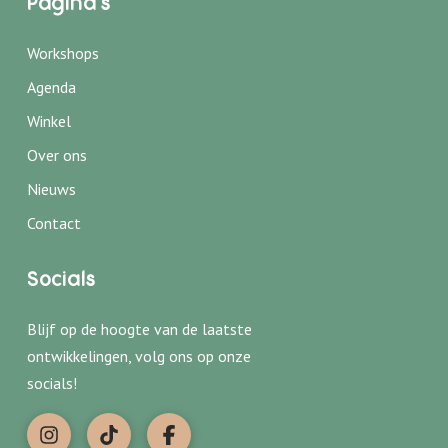
Pagina's
Workshops
← Terug
← Terug
Agenda
Haakworkshops
Wie zijn wij
Winkel
Babyshower
Onze locatie
Over ons
Personeelsuitje
Nieuws
Privéles haken
Contact
Kinderfeestje
Socials
Blijf op de hoogte van de laatste
ontwikkelingen, volg ons op onze
socials!