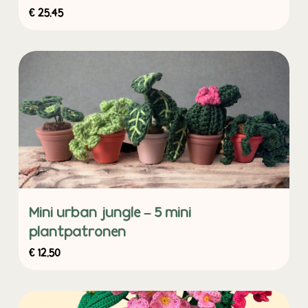
€
25,45
Mini urban jungle – 5 mini
plantpatronen
€
12,50